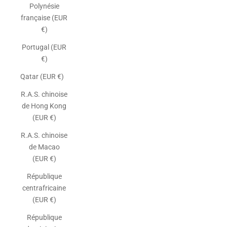
Polynésie
française (EUR
€)
Portugal (EUR
€)
Qatar (EUR €)
R.A.S. chinoise
de Hong Kong
(EUR €)
R.A.S. chinoise
de Macao
(EUR €)
République
centrafricaine
(EUR €)
République