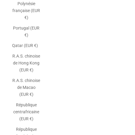
Polynésie
française (EUR
€)
Portugal (EUR
€)
Qatar (EUR €)
R.A.S. chinoise
de Hong Kong
(EUR €)
R.A.S. chinoise
de Macao
(EUR €)
République
centrafricaine
(EUR €)
République