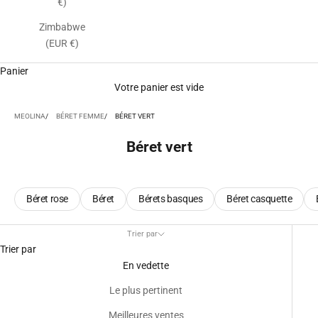
€)
Zimbabwe
(EUR €)
Panier
Votre panier est vide
MEOLINA
BÉRET FEMME
BÉRET VERT
Béret vert
Béret rose
Béret
Bérets basques
Béret casquette
Trier par
Trier par
En vedette
Le plus pertinent
Meilleures ventes