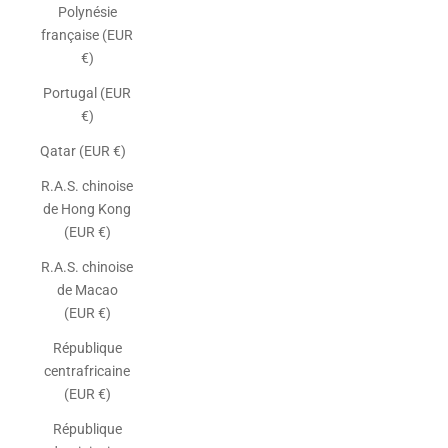
Polynésie
française (EUR
€)
Portugal (EUR
€)
Qatar (EUR €)
R.A.S. chinoise
de Hong Kong
(EUR €)
R.A.S. chinoise
de Macao
(EUR €)
République
centrafricaine
(EUR €)
République