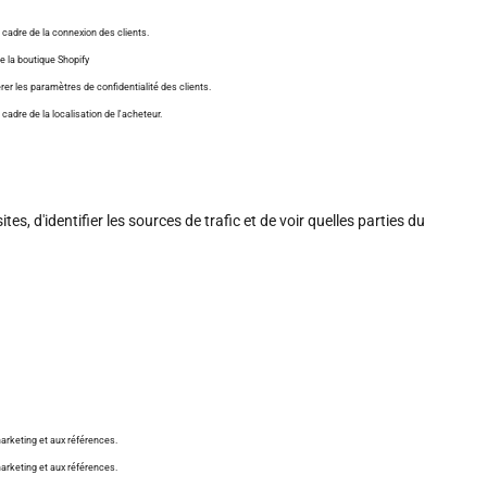
e cadre de la connexion des clients.
e la boutique Shopify
érer les paramètres de confidentialité des clients.
 cadre de la localisation de l'acheteur.
s, d'identifier les sources de trafic et de voir quelles parties du
arketing et aux références.
arketing et aux références.