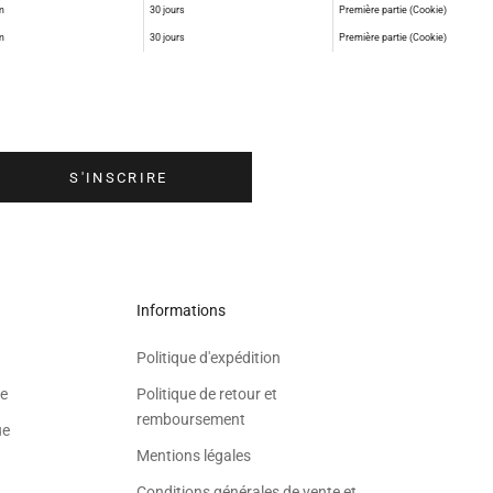
m
30 jours
Première partie (Cookie)
m
30 jours
Première partie (Cookie)
S'inscrire à la newsletter
ewsletter Meolina afin de recevoir les dernières nouveautés, les événemen
que les offres spéciales directement dans votre boîte mail.
S'INSCRIRE
Informations
Politique d'expédition
e
Politique de retour et
remboursement
ue
Mentions légales
Conditions générales de vente et