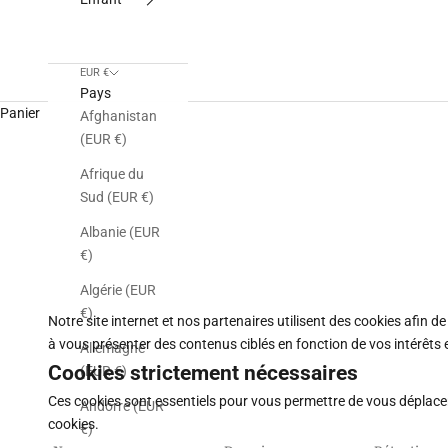
EUR €
Pays
Panier
Afghanistan
(EUR €)
Afrique du
Sud (EUR €)
Albanie (EUR
€)
Algérie (EUR
€)
Notre site internet et nos partenaires utilisent des cookies afin 
à vous présenter des contenus ciblés en fonction de vos intérêts e
Allemagne
Cookies strictement nécessaires
(EUR €)
Ces cookies sont essentiels pour vous permettre de vous déplacer s
Andorre (EUR
cookies.
€)