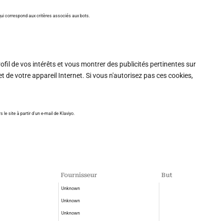
t qui correspond aux critères associés aux bots.
rofil de vos intérêts et vous montrer des publicités pertinentes sur
t de votre appareil Internet. Si vous n'autorisez pas ces cookies,
 le site à partir d'un e-mail de Klaviyo.
Fournisseur
But
Unknown
Unknown
Unknown