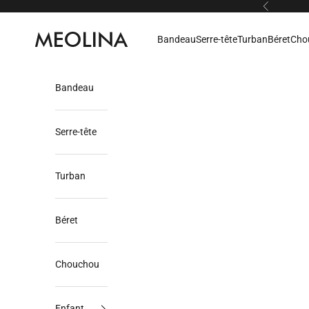
Passer au contenu
Précédent
Meolina
Bandeau
Serre-tête
Turban
Béret
Cho
Bandeau
Serre-tête
Turban
Béret
Chouchou
Enfant