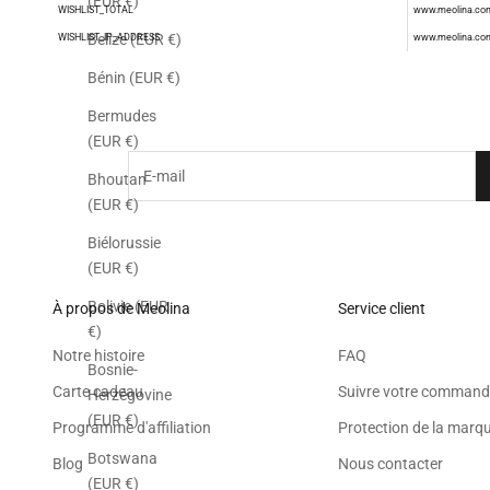
(EUR €)
WISHLIST_TOTAL
www.meolina.co
Belize (EUR €)
WISHLIST_IP_ADDRESS
www.meolina.co
Souscrivez à la n
Bénin (EUR €)
Bermudes
(EUR €)
E-mail
Bhoutan
(EUR €)
Biélorussie
(EUR €)
Bolivie (EUR
À propos de Meolina
Service client
€)
Notre histoire
FAQ
Bosnie-
Carte cadeau
Suivre votre command
Herzégovine
(EUR €)
Programme d'affiliation
Protection de la marq
Botswana
Blog
Nous contacter
(EUR €)