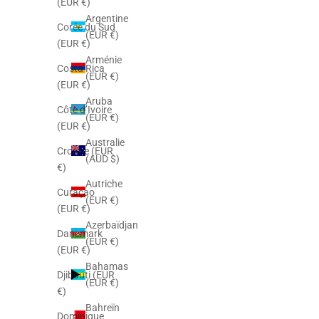
(EUR €)
Argentine
Corée du Sud
(EUR €)
(EUR €)
Arménie
Costa Rica
(EUR €)
(EUR €)
Aruba
Côte d’Ivoire
(EUR €)
(EUR €)
Australie
Croatie (EUR
(AUD $)
€)
Autriche
Curaçao
(EUR €)
(EUR €)
Azerbaïdjan
Danemark
(EUR €)
(EUR €)
Bahamas
Djibouti (EUR
(EUR €)
€)
Bahreïn
Dominique