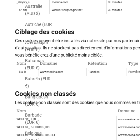
_shopify_s
.meolina.com
30 minutes
Australie
__cf_bm
.wishlist.scriptengine.net
30 minutes
(AUD $)
Autriche (EUR
Ciblage des cookies
€)
Ces cookies peuvent être installés via notre site par nos partenaire
Azerbaïdjan
d'autres sites. Ils ne stockent pas directement d'informations pers
(EUR €)
vous bénéficierez d'une publicité moins ciblée.
Bahamas
Nom
Domaine
Rétention
Type
(EUR €)
__kla_id
www.meolina.com
1 années
Première 
Bahreïn (EUR
€)
Cookies non classés
Bangladesh
Les cookies non classés sont des cookies que nous sommes en trai
(EUR €)
Nom
Domaine
Barbade
WISHLIST_UUID
www.meolina.co
(EUR €)
WISHLIST_PRODUCTS_IDS
www.meolina.co
Belgique
WISHLIST_PRODUCTS_IDS_SET
www.meolina.co