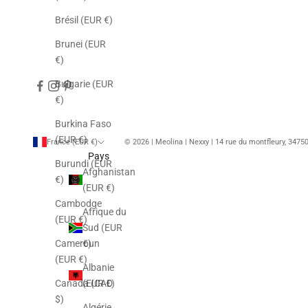
Brésil (EUR €)
Brunei (EUR
€)
Bulgarie (EUR
€)
Burkina Faso
(EUR €)
France (EUR €)
© 2026 | Meolina | Nexxy | 14 rue du montfleury, 347
Pays
Burundi (EUR
Afghanistan
€)
(EUR €)
Cambodge
Afrique du
(EUR €)
Sud (EUR
€)
Cameroun
(EUR €)
Albanie
(EUR €)
Canada (CAD
$)
Algérie