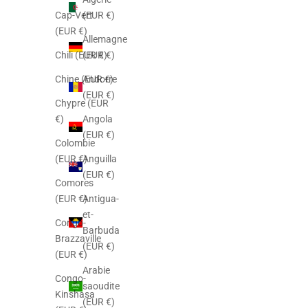
(EUR €)
Cap-Vert
(EUR €)
Allemagne
(EUR €)
Chili (EUR €)
Andorre
Chine (EUR €)
(EUR €)
Chypre (EUR
Angola
€)
(EUR €)
Colombie
Anguilla
(EUR €)
(EUR €)
Comores
Antigua-
(EUR €)
et-
Congo-
Barbuda
Brazzaville
(EUR €)
(EUR €)
Arabie
Congo-
saoudite
Kinshasa
(EUR €)