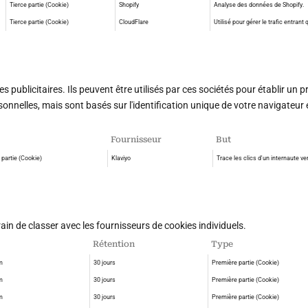
Tierce partie (Cookie)
Shopify
Analyse des données de Shopify.
Tierce partie (Cookie)
CloudFlare
Utilisé pour gérer le trafic entran
s publicitaires. Ils peuvent être utilisés par ces sociétés pour établir un p
onnelles, mais sont basés sur l'identification unique de votre navigateur e
Fournisseur
But
partie (Cookie)
Klaviyo
Trace les clics d'un internaute vers
n de classer avec les fournisseurs de cookies individuels.
Rétention
Type
m
30 jours
Première partie (Cookie)
m
30 jours
Première partie (Cookie)
m
30 jours
Première partie (Cookie)