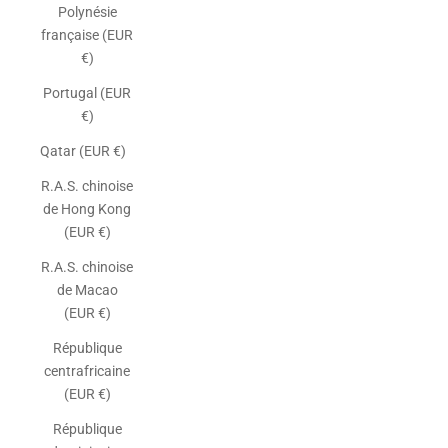
Polynésie
française (EUR
€)
Portugal (EUR
€)
Qatar (EUR €)
R.A.S. chinoise
de Hong Kong
(EUR €)
R.A.S. chinoise
de Macao
(EUR €)
République
centrafricaine
(EUR €)
République