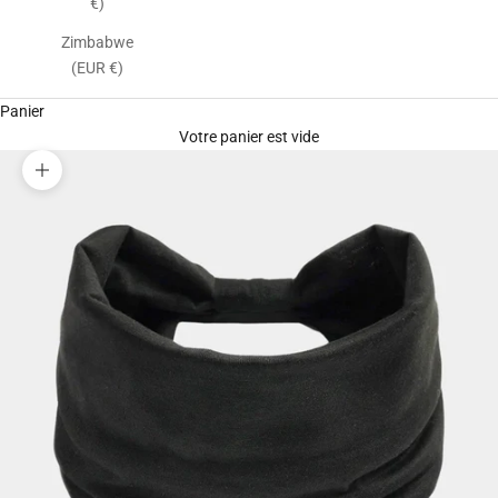
€)
Zimbabwe
(EUR €)
Panier
Votre panier est vide
Zoomer sur l'image