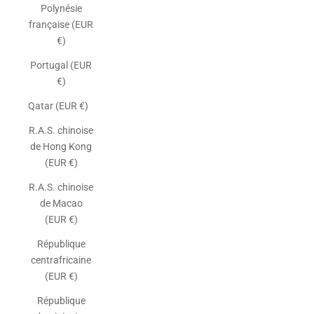
Polynésie
française (EUR
€)
Portugal (EUR
€)
Qatar (EUR €)
R.A.S. chinoise
de Hong Kong
(EUR €)
R.A.S. chinoise
de Macao
(EUR €)
République
centrafricaine
(EUR €)
République