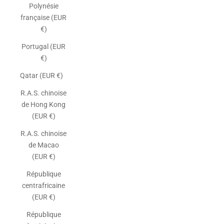
Polynésie
française (EUR
€)
Portugal (EUR
€)
Qatar (EUR €)
R.A.S. chinoise
de Hong Kong
(EUR €)
R.A.S. chinoise
de Macao
(EUR €)
République
centrafricaine
(EUR €)
République