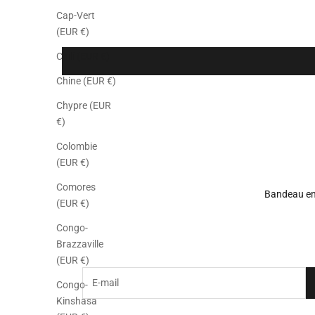
Cap-Vert
(EUR €)
Chili (EUR €)
Chine (EUR €)
Chypre (EUR
€)
Colombie
(EUR €)
Comores
Bandeau en
(EUR €)
Souscrivez à la n
Congo-
Brazzaville
(EUR €)
E-mail
Congo-
Kinshasa