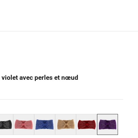
 violet avec perles et nœud
r
Rose
Bleu
Beige
Rouge
Violet