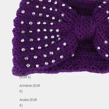
Angola (EUR
€)
Anguilla (EUR
€)
Antigua-et-
Barbuda
(EUR €)
Arabie
saoudite
(EUR €)
Argentine
(EUR €)
Arménie (EUR
€)
Aruba (EUR
€)