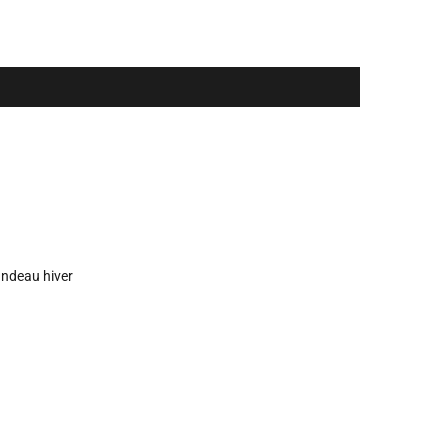
ndeau hiver
ts exclusifs ainsi