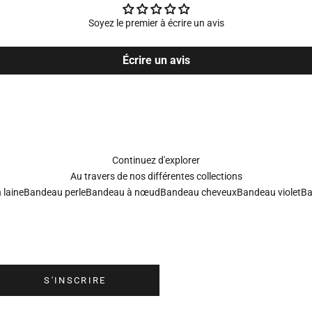
Soyez le premier à écrire un avis
Écrire un avis
Continuez d'explorer
Au travers de nos différentes collections
 laine
Bandeau perle
Bandeau à nœud
Bandeau cheveux
Bandeau violet
Ba
S'inscrire à la newsletter
ewsletter Meolina afin de recevoir les dernières nouveautés, les événemen
que les offres spéciales directement dans votre boîte mail.
S'INSCRIRE