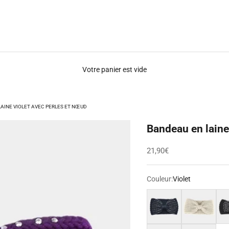
Votre panier est vide
AINE VIOLET AVEC PERLES ET NŒUD
Bandeau en laine
Prix de vente
21,90€
Couleur:
Violet
Gris foncé
Blanc
Noi