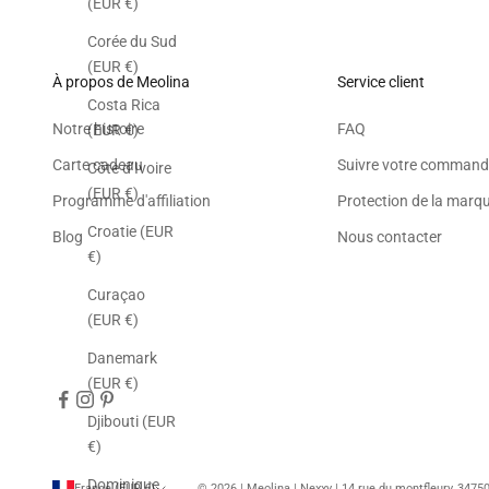
(EUR €)
Corée du Sud
(EUR €)
À propos de Meolina
Service client
Costa Rica
Notre histoire
FAQ
(EUR €)
Carte cadeau
Suivre votre command
Côte d’Ivoire
(EUR €)
Programme d'affiliation
Protection de la marq
Croatie (EUR
Blog
Nous contacter
€)
Curaçao
(EUR €)
Danemark
(EUR €)
Djibouti (EUR
€)
Dominique
France (EUR €)
© 2026 | Meolina | Nexxy | 14 rue du montfleury, 347