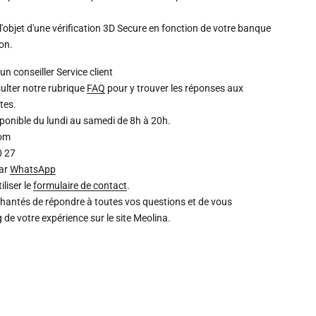
l'objet d'une vérification 3D Secure en fonction de votre banque
ion.
un conseiller
Service client
ulter notre rubrique
FAQ
pour y trouver les réponses aux
tes.
isponible du lundi au samedi de 8h à 20h.
com
0 27
par
WhatsApp
liser le
formulaire de contact
.
chantés de répondre à toutes vos questions et de vous
de votre expérience sur le site Meolina.