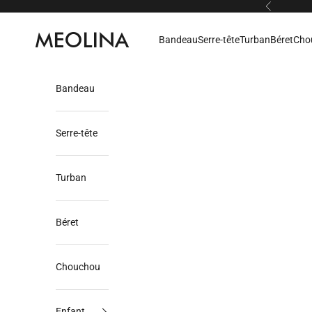
Passer au contenu
Précédent
Meolina
Bandeau
Serre-tête
Turban
Béret
Cho
Bandeau
Serre-tête
Turban
Béret
Chouchou
Enfant