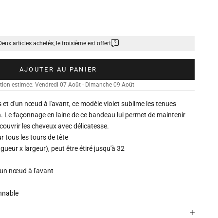
Deux articles achetés, le troisième est offert
AJOUTER AU PANIER
tion estimée: Vendredi 07 Août - Dimanche 09 Août
s et d'un nœud à l'avant, ce modèle violet sublime les tenues
n. Le façonnage en laine de ce bandeau lui permet de maintenir
 couvrir les cheveux avec délicatesse.
r tous les tours de tête
gueur x largeur), peut être étiré jusqu'à 32
 un nœud à l'avant
onnable