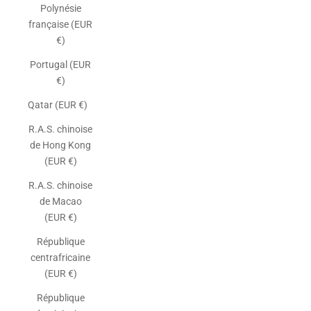
Polynésie
française (EUR
€)
Portugal (EUR
€)
Qatar (EUR €)
R.A.S. chinoise
de Hong Kong
(EUR €)
R.A.S. chinoise
de Macao
(EUR €)
République
centrafricaine
(EUR €)
République