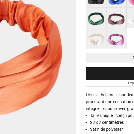
Vert
Marron
Bei
Beige champagne
Magenta pâle
Exp
Lisse et brillant, le bande
procurant une sensation 
intégré, il épouse avec grâ
Taille unique : conçu pou
28 x 7 centimètres
Satin de polyester