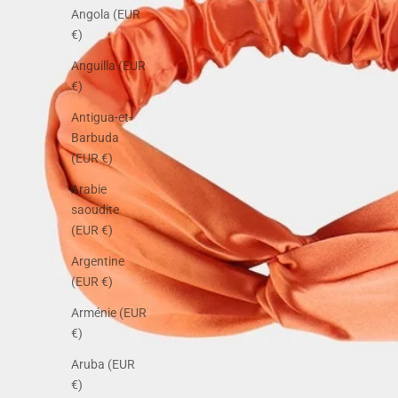
Angola (EUR
€)
Anguilla (EUR
€)
Antigua-et-
Barbuda
(EUR €)
Arabie
saoudite
(EUR €)
Argentine
(EUR €)
Arménie (EUR
€)
Aruba (EUR
€)