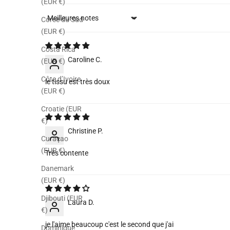
(EUR €)
Corée du Sud
Sort by
(EUR €)
Costa Rica
Caroline C.
(EUR €)
Côte d’Ivoire
le tissu est très doux
(EUR €)
Croatie (EUR
€)
Christine P.
Curaçao
(EUR €)
Très contente
Danemark
(EUR €)
Djibouti (EUR
Laura D.
€)
je l'aime beaucoup c'est le second que j'ai
Dominique