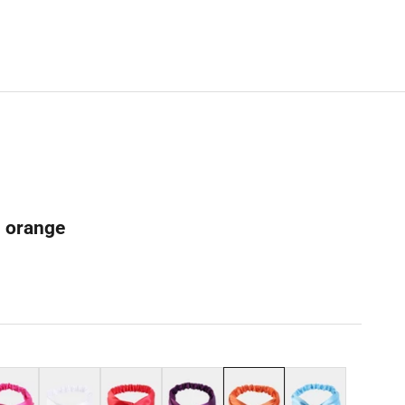
n orange
e
Blanc
Rouge
Violet
Orange
Bleu ciel