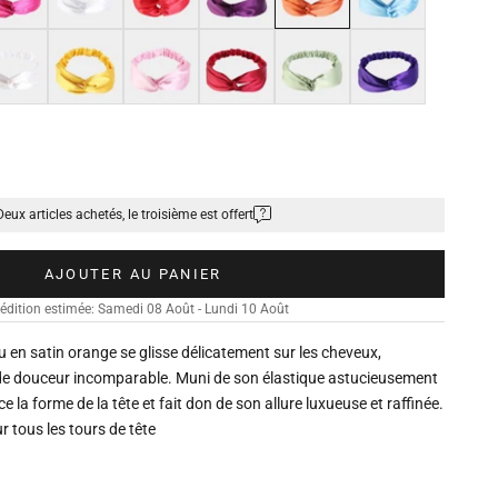
ge
Jaune
Rose clair
Rouge vin
Vert menthe
Violet profond
Deux articles achetés, le troisième est offert
AJOUTER AU PANIER
édition estimée: Samedi 08 Août - Lundi 10 Août
au en satin orange se glisse délicatement sur les cheveux,
de douceur incomparable. Muni de son élastique astucieusement
ce la forme de la tête et fait don de son allure luxueuse et raffinée.
r tous les tours de tête