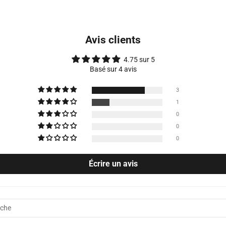
Avis clients
4.75 sur 5
Basé sur 4 avis
3
1
0
0
0
Écrire un avis