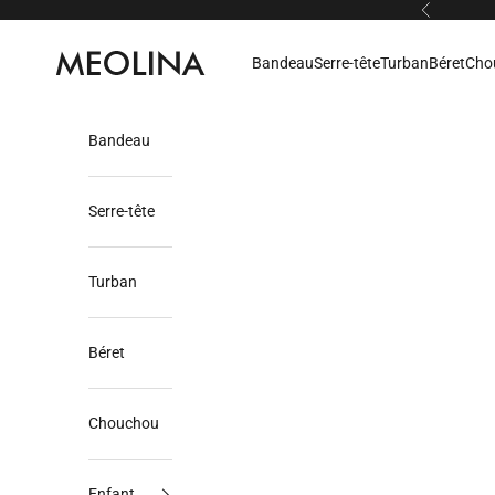
Passer au contenu
Précédent
Meolina
Bandeau
Serre-tête
Turban
Béret
Cho
Bandeau
Serre-tête
Turban
Béret
Chouchou
Enfant