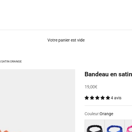
Votre panier est vide
 SATIN ORANGE
Bandeau en sati
Prix de vente
19,00€
4 avis
Couleur:
Orange
Noir
Bleu
Ros