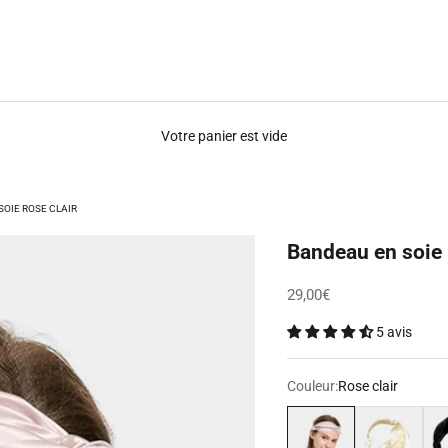
Votre panier est vide
SOIE ROSE CLAIR
Bandeau en soie 
Prix de vente
29,00€
5 avis
Couleur:
Rose clair
Rose clair
Blanc
Noi