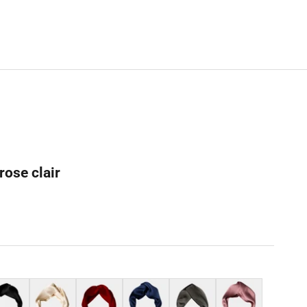
rose clair
r
Beige
Rouge
Bleu marine
Gris
Violet