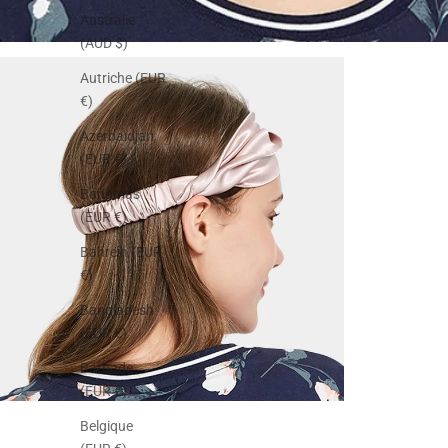
Australie
(AUD $)
Autriche (EUR
€)
Azerbaïdjan
(EUR €)
Bahamas
(EUR €)
Bahreïn (EUR
€)
Bangladesh
(EUR €)
Barbade
(EUR €)
Belgique