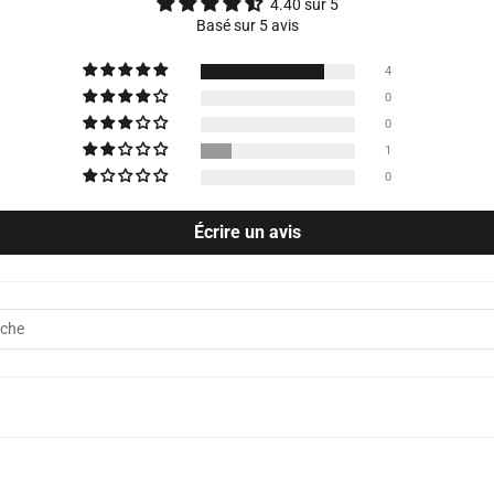
4.40 sur 5
Basé sur 5 avis
4
0
0
1
0
Écrire un avis