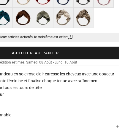
u
Marron
Kaki
Beige sable
Léopard
Deux articles achetés, le troisième est offert
AJOUTER AU PANIER
édition estimée: Samedi 08 Août - Lundi 10 Août
bandeau en soie rose clair caresse les cheveux avec une douceur
 note féminine et finalise chaque tenue avec raffinement.
r tous les tours de tête
eur
onnable