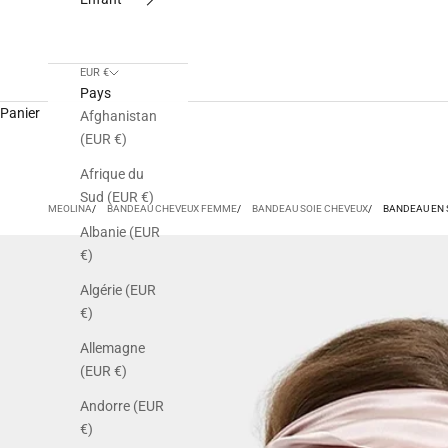
EUR €
Pays
Panier
Afghanistan
(EUR €)
Afrique du
Sud (EUR €)
MEOLINA
BANDEAU CHEVEUX FEMME
BANDEAU SOIE CHEVEUX
BANDEAU EN 
Albanie (EUR
€)
Algérie (EUR
€)
Allemagne
(EUR €)
Andorre (EUR
€)