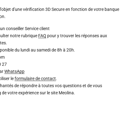
l'objet d'une vérification 3D Secure en fonction de votre banque
ion.
un conseiller
Service client
ulter notre rubrique
FAQ
pour y trouver les réponses aux
tes.
isponible du lundi au samedi de 8h à 20h.
com
0 27
par
WhatsApp
liser le
formulaire de contact
.
chantés de répondre à toutes vos questions et de vous
de votre expérience sur le site Meolina.