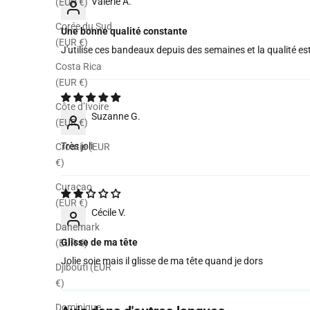
Valérie A.
(EUR €)
Corée du Sud
Une bonne qualité constante
(EUR €)
J'utilise ces bandeaux depuis des semaines et la qualité es
Costa Rica
(EUR €)
Côte d’Ivoire
Suzanne G.
(EUR €)
Très joli
Croatie (EUR
€)
Curaçao
(EUR €)
Cécile V.
Danemark
Glisse de ma tête
(EUR €)
Jolie soie mais il glisse de ma tête quand je dors
Djibouti (EUR
€)
Dominique