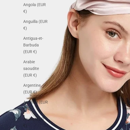
Angola (EUR
€)
Anguilla (EUR
€)
Antigua-et-
Barbuda
(EUR €)
Arabie
saoudite
(EUR €)
Argentine
(EUR €)
Arménie (EUR
€)
Aruba (EUR
€)