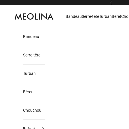
Passer au contenu
Précédent
Meolina
Bandeau
Serre-tête
Turban
Béret
Cho
Bandeau
Serre-tête
Turban
Béret
Chouchou
Enfant