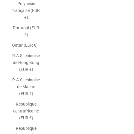
Polynésie
française (EUR
€)
Portugal (EUR
€)
Qatar (EUR €)
R.A.S. chinoise
de Hong Kong
(EUR €)
R.A.S. chinoise
de Macao
(EUR €)
République
centrafricaine
(EUR €)
République