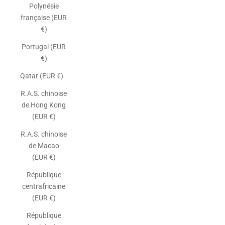
Polynésie
française (EUR
€)
Portugal (EUR
€)
Qatar (EUR €)
R.A.S. chinoise
de Hong Kong
(EUR €)
R.A.S. chinoise
de Macao
(EUR €)
République
centrafricaine
(EUR €)
République