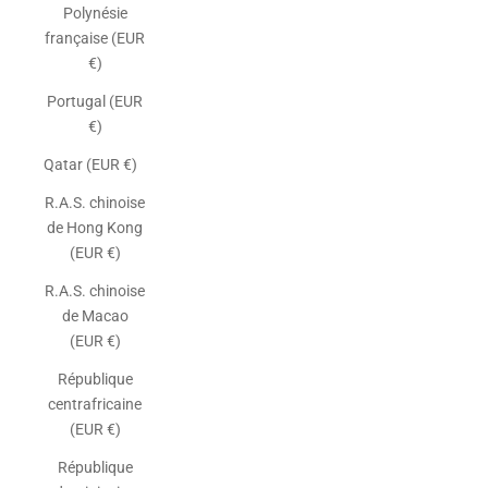
Polynésie
française (EUR
€)
Portugal (EUR
€)
Qatar (EUR €)
R.A.S. chinoise
de Hong Kong
(EUR €)
R.A.S. chinoise
de Macao
(EUR €)
République
centrafricaine
(EUR €)
République