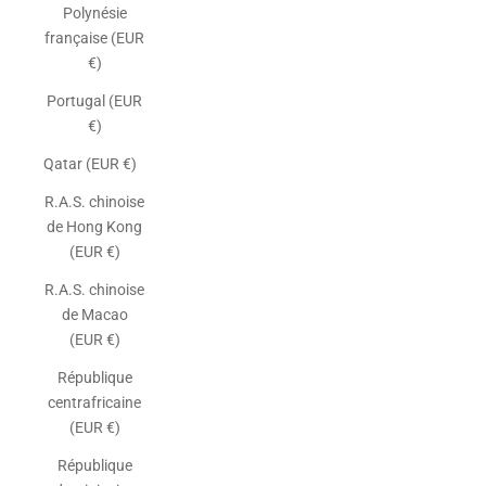
Polynésie
française (EUR
€)
Portugal (EUR
€)
Qatar (EUR €)
R.A.S. chinoise
de Hong Kong
(EUR €)
R.A.S. chinoise
de Macao
(EUR €)
République
centrafricaine
(EUR €)
République