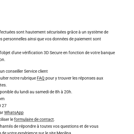
ffectuées sont hautement sécurisées grâce à un système de
s personnelles ainsi que vos données de paiement sont
l'objet d'une vérification 3D Secure en fonction de votre banque
ion.
un conseiller
Service client
ulter notre rubrique
FAQ
pour y trouver les réponses aux
tes.
isponible du lundi au samedi de 8h à 20h.
com
0 27
par
WhatsApp
liser le
formulaire de contact
.
chantés de répondre à toutes vos questions et de vous
de votre expérience sur le site Meolina.