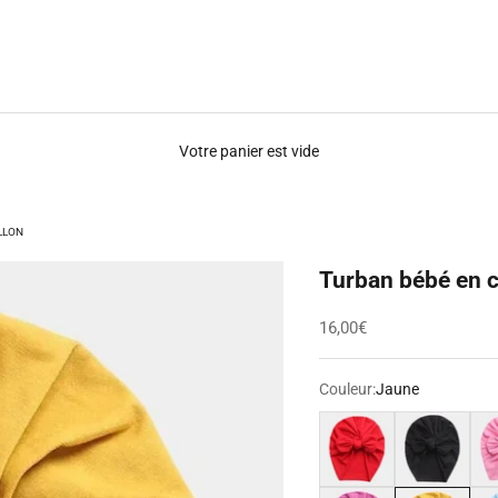
Votre panier est vide
LLON
Turban bébé en 
Prix de vente
16,00€
Couleur:
Jaune
Rouge
Noir
Ros