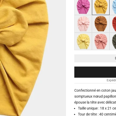
Magenta
Jaune
Bleu
Rose pâle
Marron
Rou
Jaune clair
Rose melon
Vert
Expédi
Confectionné en coton jau
somptueux nœud papillon. 
épouse la tête avec délica
Taille unique : 18 x 21 
Tour de tête : 40 centim