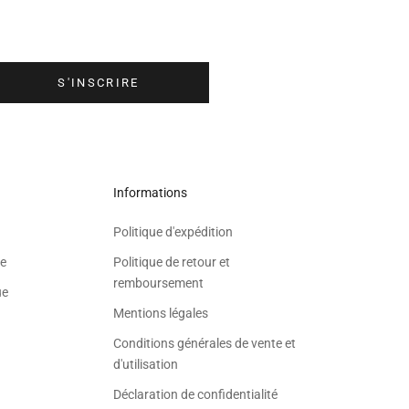
ewsletter Meolina afin de recevoir les dernières nouveautés, les événemen
que les offres spéciales directement dans votre boîte mail.
S'INSCRIRE
Informations
Politique d'expédition
e
Politique de retour et
remboursement
ue
Mentions légales
Conditions générales de vente et
d'utilisation
Déclaration de confidentialité