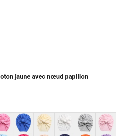
coton jaune avec nœud papillon
e bonbon
Bleu roi
Ivoire
Blanc
Gris
Rose