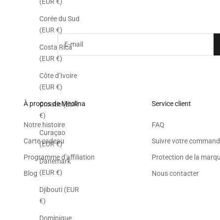
Souscrivez à la n
(EUR €)
Corée du Sud
(EUR €)
E-mail
Costa Rica
(EUR €)
Côte d’Ivoire
(EUR €)
À propos de Meolina
Service client
Croatie (EUR
€)
Notre histoire
FAQ
Curaçao
Carte cadeau
Suivre votre command
(EUR €)
Programme d'affiliation
Protection de la marq
Danemark
(EUR €)
Blog
Nous contacter
Djibouti (EUR
€)
Dominique