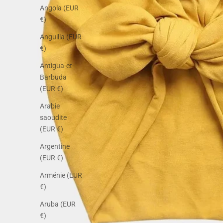
Angola (EUR
€)
Anguilla (EUR
€)
Antigua-et-
Barbuda
(EUR €)
Arabie
saoudite
(EUR €)
Argentine
(EUR €)
Arménie (EUR
€)
Aruba (EUR
€)