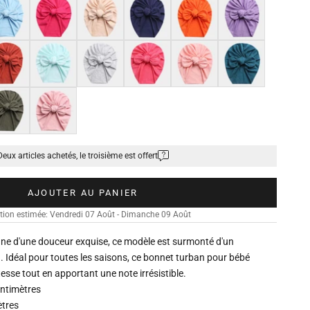
 ciel
Rose fuchsia
Beige
Bleu marine
Orange
Violet lavande
ge terracotta
Bleu clair pastel
Gris argent
Rose corail
Rose pêche
Bleu canard
 kaki foncé
Rose thé
Deux articles achetés, le troisième est offert
AJOUTER AU PANIER
tion estimée: Vendredi 07 Août - Dimanche 09 Août
ne d'une douceur exquise, ce modèle est surmonté d'un
Idéal pour toutes les saisons, ce bonnet turban pour bébé
tesse tout en apportant une note irrésistible.
centimètres
ètres