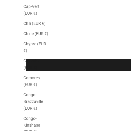
Cap-Vert
(EUR €)
Chili (EUR €)
Chine (EUR €)
Chypre (EUR
€)
Colombie
(EUR €)
Comores
(EUR €)
Congo-
Brazzaville
(EUR €)
Congo-
Kinshasa