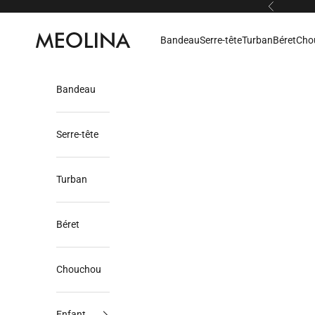
Passer au contenu
Précédent
Meolina
Bandeau
Serre-tête
Turban
Béret
Cho
Bandeau
Serre-tête
Turban
Béret
Chouchou
Enfant