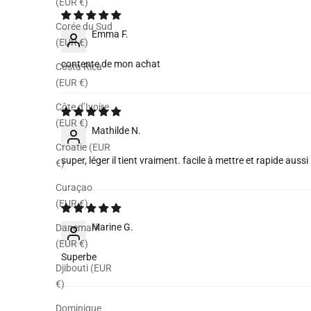
(EUR €)
Corée du Sud
Emma F.
(EUR €)
contente de mon achat
Costa Rica
(EUR €)
Côte d’Ivoire
(EUR €)
Mathilde N.
Croatie (EUR
super, léger il tient vraiment. facile à mettre et rapide aussi
€)
Curaçao
(EUR €)
Marine G.
Danemark
(EUR €)
Superbe
Djibouti (EUR
€)
Dominique