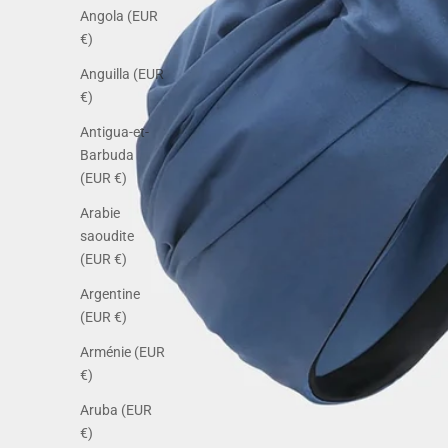
Angola (EUR
€)
Anguilla (EUR
€)
Antigua-et-
Barbuda
(EUR €)
Arabie
saoudite
(EUR €)
Argentine
(EUR €)
Arménie (EUR
€)
Aruba (EUR
€)