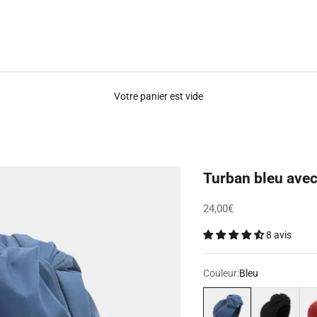
Votre panier est vide
Turban bleu ave
Prix de vente
24,00€
8 avis
Couleur:
Bleu
Bleu
Noir
Rou