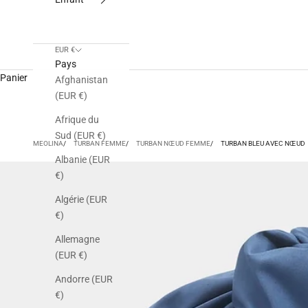
EUR €
Pays
Panier
Afghanistan
(EUR €)
Afrique du
Sud (EUR €)
MEOLINA
TURBAN FEMME
TURBAN NŒUD FEMME
TURBAN BLEU AVEC NŒUD
Albanie (EUR
€)
Algérie (EUR
€)
Allemagne
(EUR €)
Andorre (EUR
€)