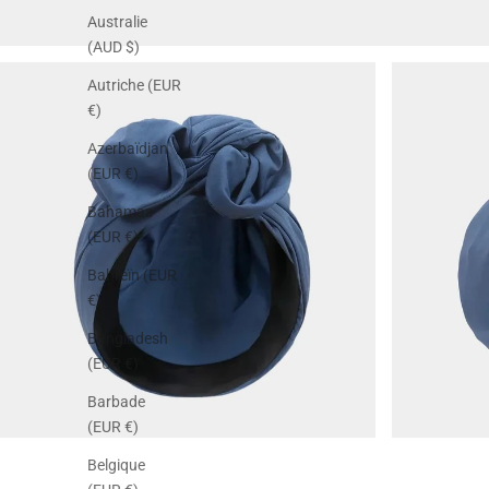
Australie
(AUD $)
Autriche (EUR
€)
Azerbaïdjan
(EUR €)
Bahamas
(EUR €)
Bahreïn (EUR
€)
Bangladesh
(EUR €)
Barbade
(EUR €)
Belgique