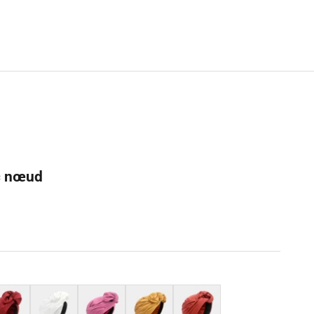
c nœud
ge
Blanc
Rose
Jaune
Rouge rouille