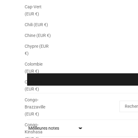
Cap-Vert
(EUR €)
Chili (EUR €)
Chine (EUR €)
Chypre (EUR
€)
Colombie
(EUR €)
Comores
(EUR €)
Congo-
Brazzaville
(EUR €)
Congo-
Sort by
Kinshasa