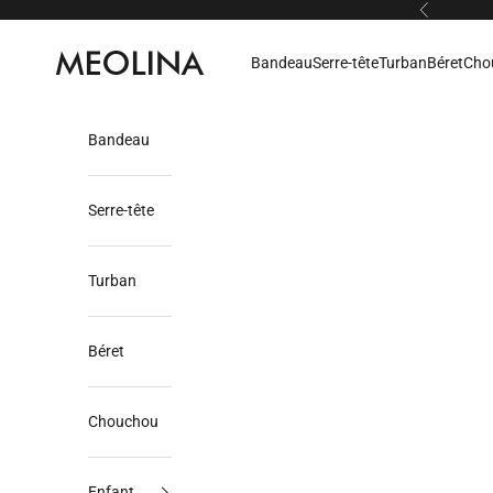
Passer au contenu
Précédent
Meolina
Bandeau
Serre-tête
Turban
Béret
Cho
Bandeau
Serre-tête
Turban
Béret
Chouchou
Enfant