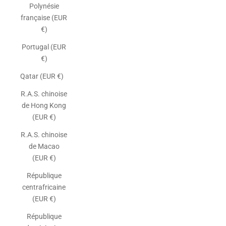
Polynésie
française (EUR
€)
Portugal (EUR
€)
Qatar (EUR €)
R.A.S. chinoise
de Hong Kong
(EUR €)
R.A.S. chinoise
de Macao
(EUR €)
République
centrafricaine
(EUR €)
République