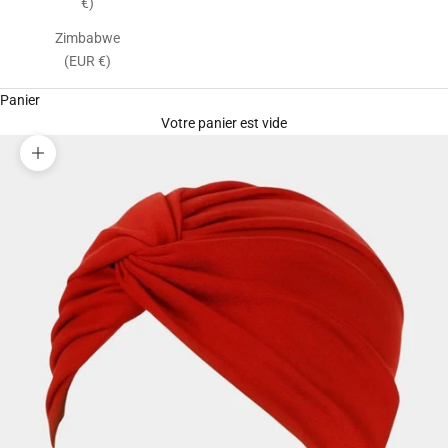
€)
Zimbabwe
(EUR €)
Panier
Votre panier est vide
Zoomer sur l'image