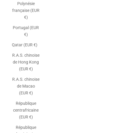
Polynésie
française (EUR
€)
Portugal (EUR
€)
Qatar (EUR €)
R.A.S. chinoise
de Hong Kong
(EUR €)
R.A.S. chinoise
de Macao
(EUR €)
République
centrafricaine
(EUR €)
République