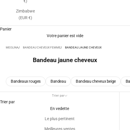
€)
Zimbabwe
(EUR €)
Panier
Votre panier est vide
MEOLINA
BANDEAU CHEVEUX FEMME
BANDEAU JAUNE CHEVEUX
Bandeau jaune cheveux
Bandeaux rouges
Bandeau
Bandeau cheveux beige
Ba
Trier par
Trier par
En vedette
Le plus pertinent
Meilleures ventes