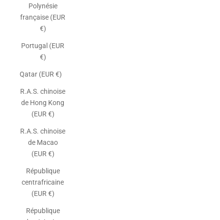
Polynésie
française (EUR
€)
Portugal (EUR
€)
Qatar (EUR €)
R.A.S. chinoise
de Hong Kong
(EUR €)
R.A.S. chinoise
de Macao
(EUR €)
République
centrafricaine
(EUR €)
République