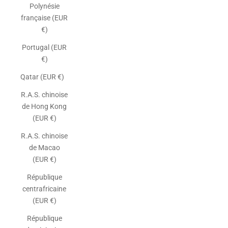
Polynésie
française (EUR
€)
Portugal (EUR
€)
Qatar (EUR €)
R.A.S. chinoise
de Hong Kong
(EUR €)
R.A.S. chinoise
de Macao
(EUR €)
République
centrafricaine
(EUR €)
République