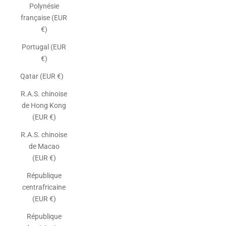
Polynésie
française (EUR
€)
Portugal (EUR
€)
Qatar (EUR €)
R.A.S. chinoise
de Hong Kong
(EUR €)
R.A.S. chinoise
de Macao
(EUR €)
République
centrafricaine
(EUR €)
République