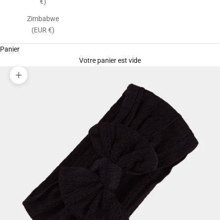
€)
Zimbabwe
(EUR €)
Panier
Votre panier est vide
Zoomer sur l'image