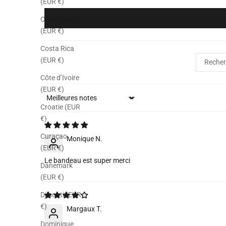
(EUR €)
Corée du Sud
(EUR €)
Costa Rica
(EUR €)
Côte d’Ivoire
(EUR €)
Sort by
Croatie (EUR
€)
Curaçao
Monique N.
(EUR €)
Le bandeau est super merci
Danemark
(EUR €)
Djibouti (EUR
€)
Margaux T.
Dominique