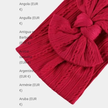
Angola (EUR
€)
Anguilla (EUR
€)
Antigua-et-
Barbuda
(EUR €)
Arabie
saoudite
(EUR €)
Argentine
(EUR €)
Arménie (EUR
€)
Aruba (EUR
€)