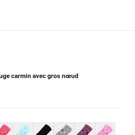
uge carmin avec gros nœud
e
Bleu ciel
Noir
Gris
Violet
Rose lavande