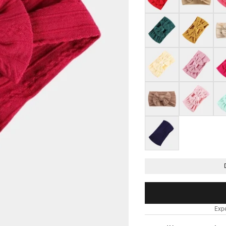
Vert foncé
Jaune
Bei
Jaune clair
Rose orchidée
Ros
Marron clair
Rose thé
Ver
Bleu marine
Expé