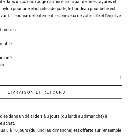
é dans un coloris rouge carmin enrichi par de fines rayures et
 nylon pour une élasticité adéquate, le bandeau pour bébé est
nt. Il épouse délicatement les cheveux de votre fille et l'enjolive
ntimètres
onnable
torsadé
min
LIVRAISON ET RETOURS
ée dans un délai de 1 à 3 jours (du lundi au dimanche) à
re achat.
ous 5 à 10 jours (du lundi au dimanche) est
offerte
sur l'ensemble