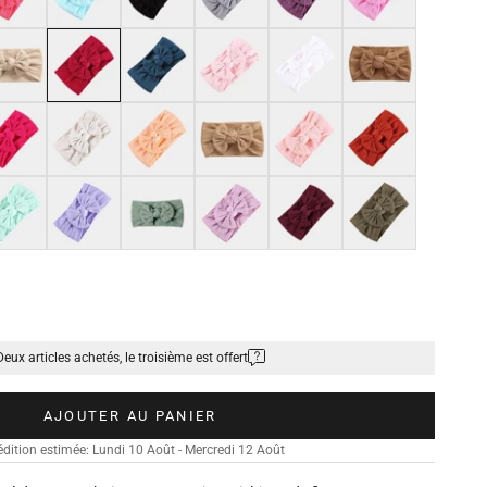
ge amande
Rouge carmin
Bleu
Rose pâle
Blanc
Marron
e framboise
Gris clair
Orange clair
Beige tan
Rose clair
Rouge Cornell
t menthe
Violet glycine
Vert clair
Violet clair
Rouge vin
Marron taupe
Deux articles achetés, le troisième est offert
AJOUTER AU PANIER
dition estimée: Lundi 10 Août - Mercredi 12 Août