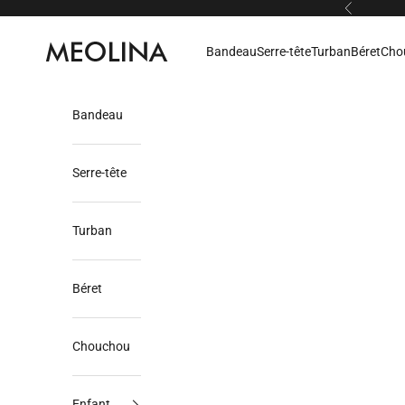
Passer au contenu
Précédent
Meolina
Bandeau
Serre-tête
Turban
Béret
Cho
Bandeau
Serre-tête
Turban
Béret
Chouchou
Enfant