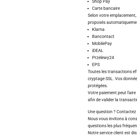
Shop Pay
Carte bancaire
Selon votre emplacement,
proposés automatiquement
Klarna
Bancontact
MobilePay
iDEAL
Przelewy24
EPS
Toutes les transactions e
cryptage SSL. Vos donnée
protégées.
Votre paiement peut faire 
afin de valider la transact
Une question ? Contactez 
Nous vous invitons à cons
questions les plus fréquen
Notre service client est d