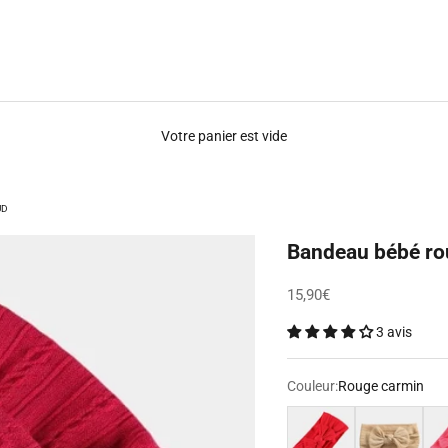
Votre panier est vide
UD
Bandeau bébé ro
Prix de vente
15,90€
3 avis
Couleur:
Rouge carmin
Rouge
Beige
Ros