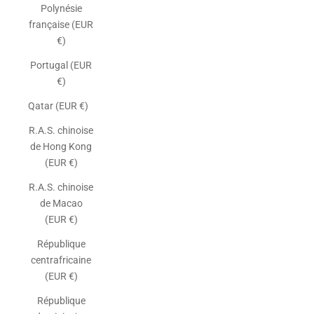
Polynésie
française (EUR
€)
Portugal (EUR
€)
Qatar (EUR €)
R.A.S. chinoise
de Hong Kong
(EUR €)
R.A.S. chinoise
de Macao
(EUR €)
République
centrafricaine
(EUR €)
République