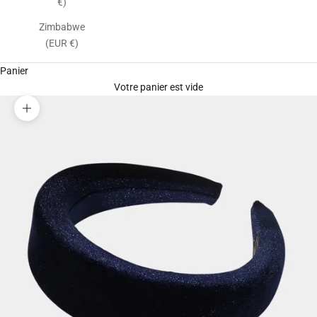
€)
Zimbabwe
(EUR €)
Panier
Votre panier est vide
Zoomer sur l'image