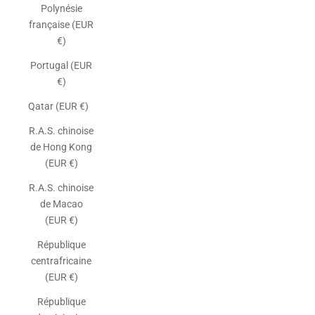
Polynésie
française (EUR
€)
Portugal (EUR
€)
Qatar (EUR €)
R.A.S. chinoise
de Hong Kong
(EUR €)
R.A.S. chinoise
de Macao
(EUR €)
République
centrafricaine
(EUR €)
République