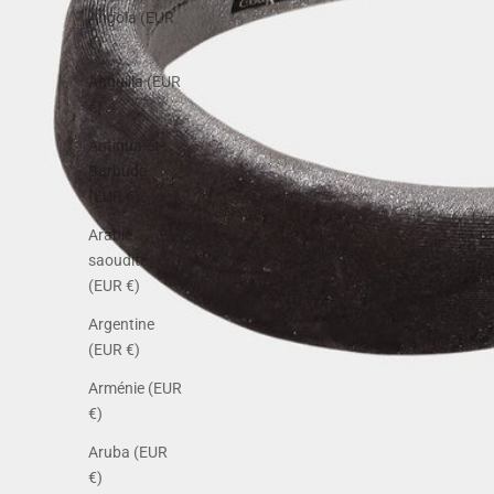
Angola (EUR
€)
Anguilla (EUR
€)
Antigua-et-
Barbuda
(EUR €)
Arabie
saoudite
(EUR €)
Argentine
(EUR €)
Arménie (EUR
€)
Aruba (EUR
€)