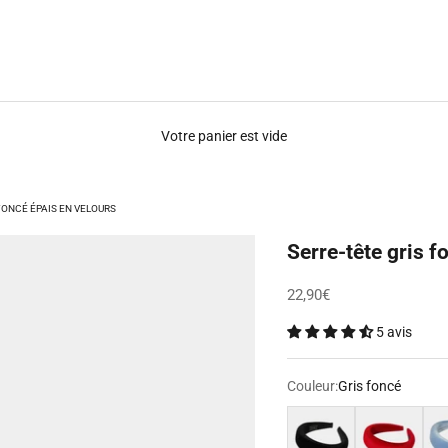
Votre panier est vide
FONCÉ ÉPAIS EN VELOURS
Serre-tête gris f
Prix de vente
22,90€
5 avis
Couleur:
Gris foncé
Noir
Rouge
Ble