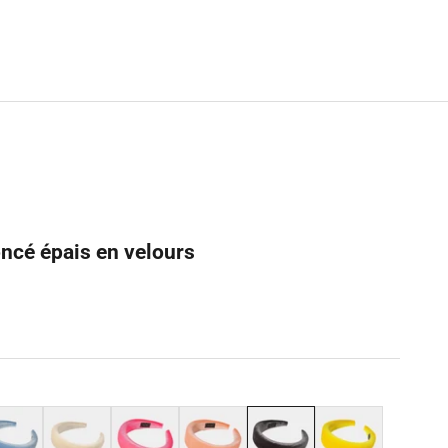
oncé épais en velours
u
Beige
Rose
Corail
Gris foncé
Jaune