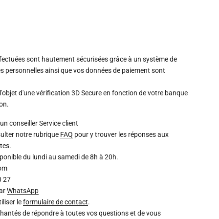
ffectuées sont hautement sécurisées grâce à un système de
s personnelles ainsi que vos données de paiement sont
l'objet d'une vérification 3D Secure en fonction de votre banque
ion.
un conseiller
Service client
ulter notre rubrique
FAQ
pour y trouver les réponses aux
tes.
isponible du lundi au samedi de 8h à 20h.
com
0 27
par
WhatsApp
liser le
formulaire de contact
.
chantés de répondre à toutes vos questions et de vous