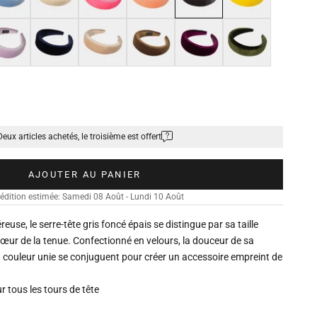
let lavande
Bleu foncé
Taupe pâle
Marron café
Violet foncé
Vert camo
Deux articles achetés, le troisième est offert
AJOUTER AU PANIER
édition estimée: Samedi 08 Août - Lundi 10 Août
euse, le serre-tête gris foncé épais se distingue par sa taille
cœur de la tenue. Confectionné en velours, la douceur de sa
sa couleur unie se conjuguent pour créer un accessoire empreint de
r tous les tours de tête