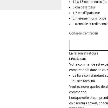
14 x 13 centimètres (ha
5 cm de largeur
1,7 cm d'épaisseur
Entièrement gris foncé
Extensible et redimensi
Conseils d'entretien
Livraison et retours
LIVRAISON
Votre commande est expédi
compter de la date de vot
La livraison standard s
du site Meolina
Veuillez noter que les déla
commande.
Lorsque celle-ci comprend p
en plusieurs envois, chac