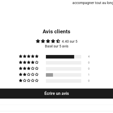
accompagner tout au long 
Avis clients
4.40 sur 5
Basé sur 5 avis
4
0
0
1
0
Écrire un avis