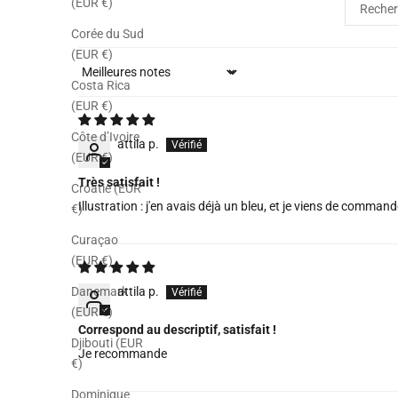
(EUR €)
Corée du Sud
(EUR €)
Sort by
Costa Rica
(EUR €)
Côte d’Ivoire
attila p.
(EUR €)
Très satisfait !
Croatie (EUR
Illustration : j'en avais déjà un bleu, et je viens de comman
€)
Curaçao
(EUR €)
attila p.
Danemark
(EUR €)
Correspond au descriptif, satisfait !
Djibouti (EUR
Je recommande
€)
Dominique