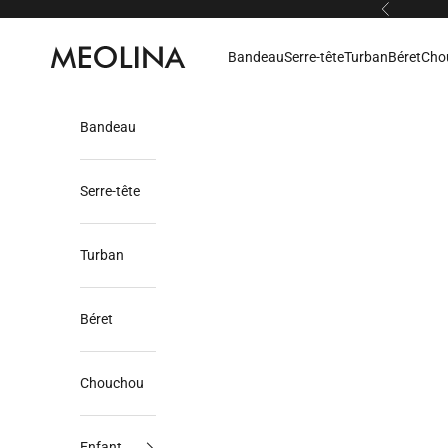
Passer au contenu
Précédent
Meolina
Bandeau
Serre-tête
Turban
Béret
Cho
Bandeau
Serre-tête
Turban
Béret
Chouchou
Enfant