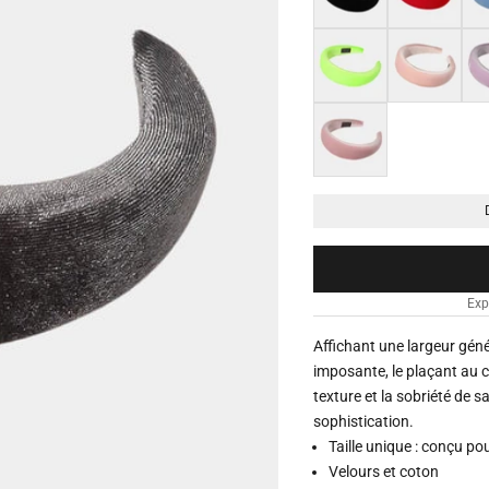
Vert citron
Rose pâle
Vio
Rose orientale
Exp
Affichant une largeur génér
imposante, le plaçant au 
texture et la sobriété de 
sophistication.
Taille unique : conçu pou
Velours et coton