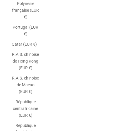
Polynésie
française (EUR
€)
Portugal (EUR
€)
Qatar (EUR €)
R.A.S. chinoise
de Hong Kong
(EUR €)
R.A.S. chinoise
de Macao
(EUR €)
République
centrafricaine
(EUR €)
République