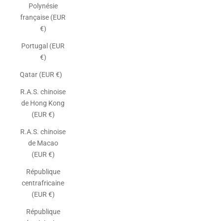
Polynésie
française (EUR
€)
Portugal (EUR
€)
Qatar (EUR €)
R.A.S. chinoise
de Hong Kong
(EUR €)
R.A.S. chinoise
de Macao
(EUR €)
République
centrafricaine
(EUR €)
République