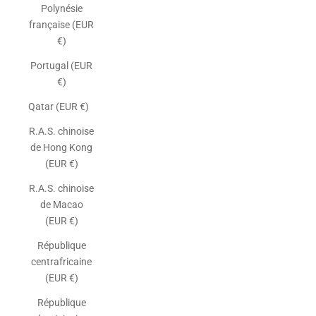
Polynésie
française (EUR
€)
Portugal (EUR
€)
Qatar (EUR €)
R.A.S. chinoise
de Hong Kong
(EUR €)
R.A.S. chinoise
de Macao
(EUR €)
République
centrafricaine
(EUR €)
République