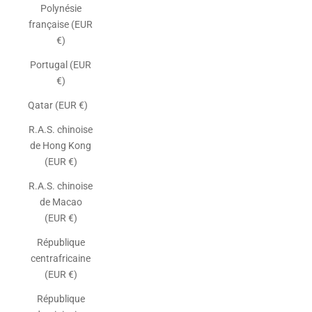
Polynésie
française (EUR
€)
Portugal (EUR
€)
Qatar (EUR €)
R.A.S. chinoise
de Hong Kong
(EUR €)
R.A.S. chinoise
de Macao
(EUR €)
République
centrafricaine
(EUR €)
République