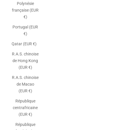
Polynésie
française (EUR
€)
Portugal (EUR
€)
Qatar (EUR €)
R.A.S. chinoise
de Hong Kong
(EUR €)
R.A.S. chinoise
de Macao
(EUR €)
République
centrafricaine
(EUR €)
République