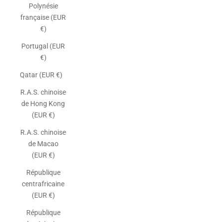
Polynésie
française (EUR
€)
Portugal (EUR
€)
Qatar (EUR €)
R.A.S. chinoise
de Hong Kong
(EUR €)
R.A.S. chinoise
de Macao
(EUR €)
République
centrafricaine
(EUR €)
République