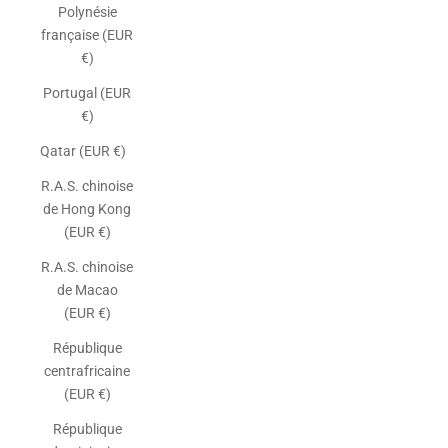
Polynésie
française (EUR
€)
Portugal (EUR
€)
Qatar (EUR €)
R.A.S. chinoise
de Hong Kong
(EUR €)
R.A.S. chinoise
de Macao
(EUR €)
République
centrafricaine
(EUR €)
République