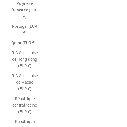
Polynésie
française (EUR
€)
Portugal (EUR
€)
Qatar (EUR €)
R.A.S. chinoise
de Hong Kong
(EUR €)
R.A.S. chinoise
de Macao
(EUR €)
République
centrafricaine
(EUR €)
République