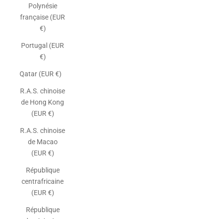
Polynésie
française (EUR
€)
Portugal (EUR
€)
Qatar (EUR €)
R.A.S. chinoise
de Hong Kong
(EUR €)
R.A.S. chinoise
de Macao
(EUR €)
République
centrafricaine
(EUR €)
République